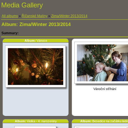
Media Gallery
All albums
»
Říčanské Maliny
»
Zima/Winter 2013/2014
Album:
Zima/Winter 2013/2014
Summary:
Album:
Vánoce
Vánoční stříhání
Album:
Violka - 4. narozeniny
Album:
Besedice na začátku led