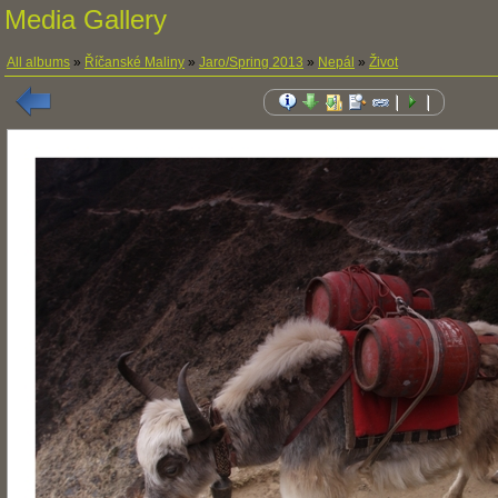
Media Gallery
All albums
»
Říčanské Maliny
»
Jaro/Spring 2013
»
Nepál
»
Život