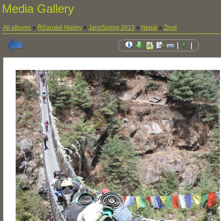
Media Gallery
All albums
»
Říčanské Maliny
»
Jaro/Spring 2013
»
Nepál
»
Život